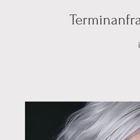
Terminanfra
im